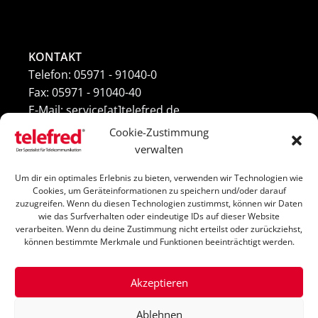
KONTAKT
Telefon: 05971 - 91040-0
Fax: 05971 - 91040-40
E-Mail: service[at]telefred.de
Cookie-Zustimmung
verwalten
Um dir ein optimales Erlebnis zu bieten, verwenden wir Technologien wie
Cookie-Richtlinie (EU)
Cookies, um Geräteinformationen zu speichern und/oder darauf
zuzugreifen. Wenn du diesen Technologien zustimmst, können wir Daten
AGB
wie das Surfverhalten oder eindeutige IDs auf dieser Website
verarbeiten. Wenn du deine Zustimmung nicht erteilst oder zurückziehst,
Impressum
können bestimmte Merkmale und Funktionen beeinträchtigt werden.
DSGVO
Akzeptieren
Ablehnen