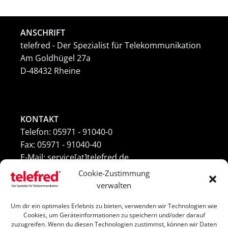
ANSCHRIFT
telefred - Der Spezialist für Telekommunikation
Am Goldhügel 27a
D-48432 Rheine
KONTAKT
Telefon: 05971 - 91040-0
Fax: 05971 - 91040-40
E-Mail: service[at]telefred.de
Cookie-Zustimmung
verwalten
Um dir ein optimales Erlebnis zu bieten, verwenden wir Technologien wie
Cookie-Richtlinie (EU)
Cookies, um Geräteinformationen zu speichern und/oder darauf
zuzugreifen. Wenn du diesen Technologien zustimmst, können wir Daten
AGB